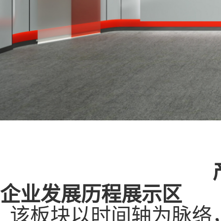
企业发展历程展示区
该板块以时间轴为脉络