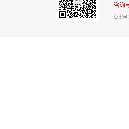
咨询
备案号