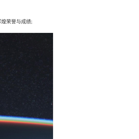
煌荣誉与成绩;